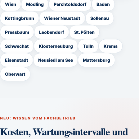
Wien
Mödling
Perchtoldsdorf
Baden
Kottingbrunn
Wiener Neustadt
Sollenau
Pressbaum
Leobendorf
St. Pölten
Schwechat
Klosterneuburg
Tulln
Krems
Eisenstadt
Neusiedl am See
Mattersburg
Oberwart
NEU: WISSEN VOM FACHBETRIEB
Kosten, Wartungsintervalle und