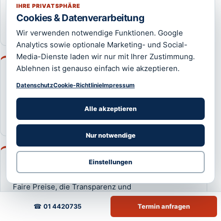
Schnelle und sichere Gas-Lösungen mit höchster
IHRE PRIVATSPHÄRE
Cookies & Datenverarbeitung
Professionalität und Sicherheitsstandard.
Wir verwenden notwendige Funktionen. Google
Analytics sowie optionale Marketing- und Social-
Media-Dienste laden wir nur mit Ihrer Zustimmung.
Ablehnen ist genauso einfach wie akzeptieren.
24x7 Support
Datenschutz
Cookie-Richtlinie
Impressum
Rund um die Uhr verfügbar: Unser 24/7-Support
bietet zuverlässige Hilfe jederzeit und überall.
Alle akzeptieren
Nur notwendige
Faire Preise
Einstellungen
Faire Preise, die Transparenz und
Kundenzufriedenheit bei allen Elektroservices
☎
01 4420735
Termin anfragen
garantieren.