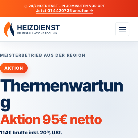
◷ 24/7 NOTDIENST – IN 40 MINUTEN VOR ORT
Jetzt 01 4420735 anrufen →
Menü öf
MEISTERBETRIEB AUS DER REGION
AKTION
Thermenwartun
g
Aktion 95€ netto
114€ brutto inkl. 20% USt.